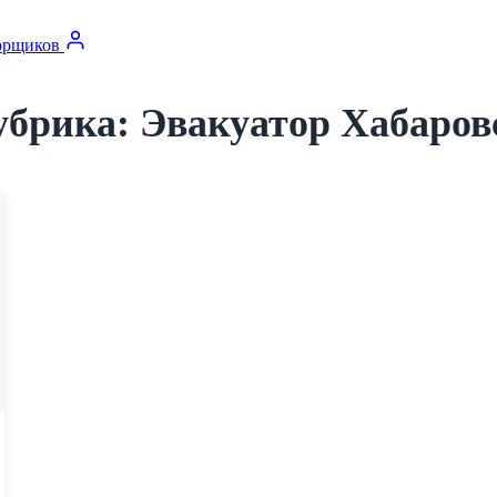
орщиков
убрика:
Эвакуатор Хабаров